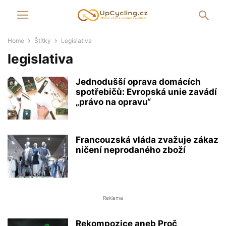
Home
Štítky
Legislativa
legislativa
Jednodušší oprava domácích
spotřebičů: Evropská unie zavádí
„právo na opravu“
Francouzská vláda zvažuje zákaz
ničení neprodaného zboží
Reklama
Rekompozice aneb Proč