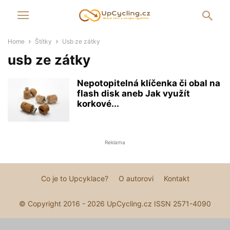
Home
Štítky
Usb ze zátky
usb ze zátky
Nepotopitelná klíčenka či obal na
flash disk aneb Jak využít
korkové...
Reklama
Co je to Upcyklace?
O autorovi
Kontakt
© Copyright 2016 - 2026 UpCycling.cz ISSN 2571-4090