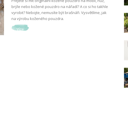
Přejete si mít originální kožené pouzdro na mobil, nůž,
brýle nebo kožené pouzdro na nářadí? A co si ho takhle
vyrobit? Nebojte, nemusíte být brašnáři. Vysvětlíme, jak
na výrobu koženého pouzdra.
Více