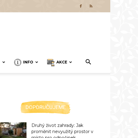
T
INFO
AKCE
DOPORUČUJEME
Druhý život zahrady: Jak
proměnit nevyužitý prostor v
místo pro odpočinek