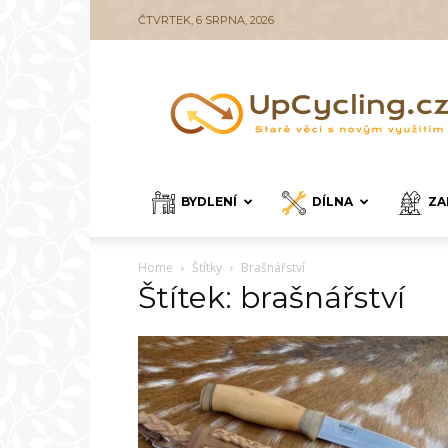
ČTVRTEK, 6 SRPNA, 2026
UpCycling.cz
BYDLENÍ
DÍLNA
ZA
Home
Štítky
Brašnářství
Štítek: brašnářství