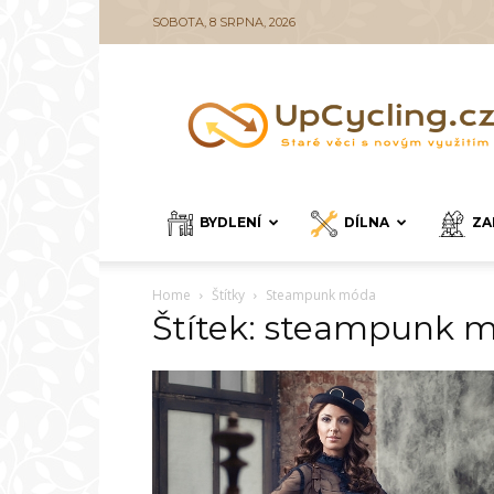
SOBOTA, 8 SRPNA, 2026
UpCycling.cz
BYDLENÍ
DÍLNA
ZA
Home
Štítky
Steampunk móda
Štítek: steampunk 