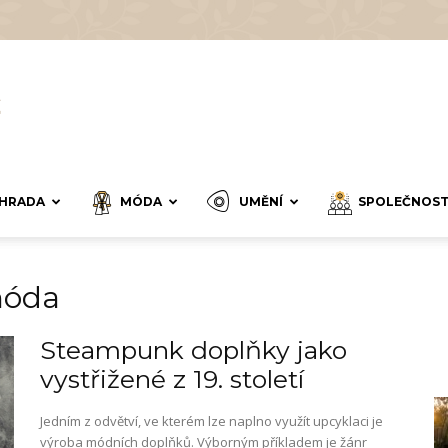
HRADA
MÓDA
UMĚNÍ
SPOLEČNOS
móda
Steampunk doplňky jako
vystřižené z 19. století
Jedním z odvětví, ve kterém lze naplno využít upcyklaci je
výroba módních doplňků. Výborným příkladem je žánr