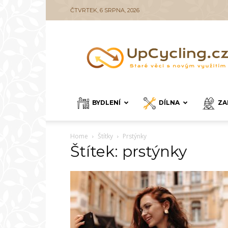
ČTVRTEK, 6 SRPNA, 2026
UpCycling.cz
BYDLENÍ
DÍLNA
ZA
Home
Štítky
Prstýnky
Štítek: prstýnky