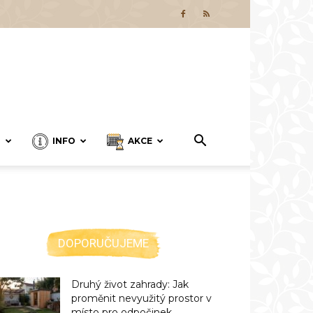
T
INFO
AKCE
DOPORUČUJEME
Druhý život zahrady: Jak
proměnit nevyužitý prostor v
místo pro odpočinek