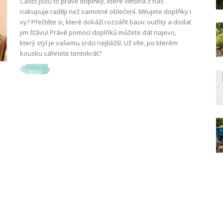
Často jsou to právě doplňky, které většina z nás
nakupuje raději než samotné oblečení. Milujete doplňky i
vy? Přečtěte si, které dokáží rozzářit basic outfity a dodat
jim šťávu! Právě pomocí doplňků můžete dát najevo,
který styl je vašemu srdci nejbližší. Už víte, po kterém
kousku sáhnete tentokrát?
Více