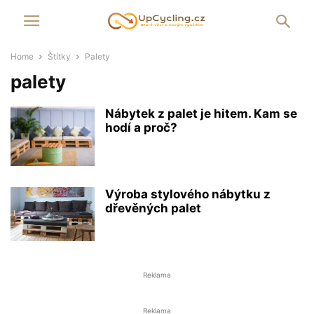
Home
Štítky
Palety
palety
Nábytek z palet je hitem. Kam se
hodí a proč?
Výroba stylového nábytku z
dřevěných palet
Reklama
Reklama