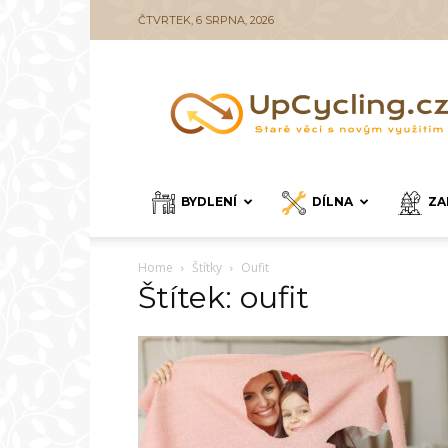
ČTVRTEK, 6 SRPNA, 2026
UpCycling.cz
BYDLENÍ
DÍLNA
ZA
Home
Štítky
Oufit
Štítek: oufit