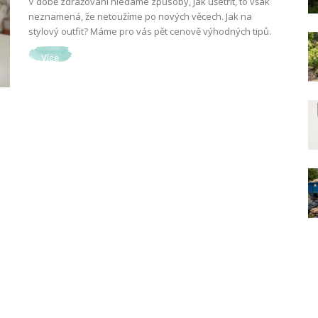
V době zdražování hledáme způsoby, jak ušetřit, to však
neznamená, že netoužíme po nových věcech. Jak na
stylový outfit? Máme pro vás pět cenově výhodných tipů.
Více