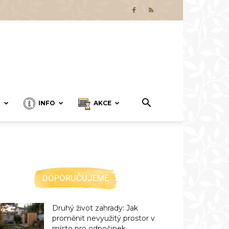
T
INFO
AKCE
DOPORUČUJEME
Druhý život zahrady: Jak
proměnit nevyužitý prostor v
místo pro odpočinek