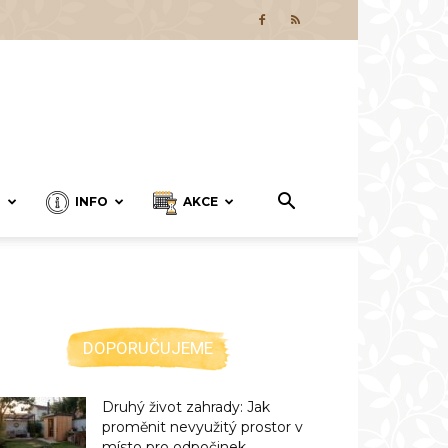
T
INFO
AKCE
DOPORUČUJEME
Druhý život zahrady: Jak
proměnit nevyužitý prostor v
místo pro odpočinek