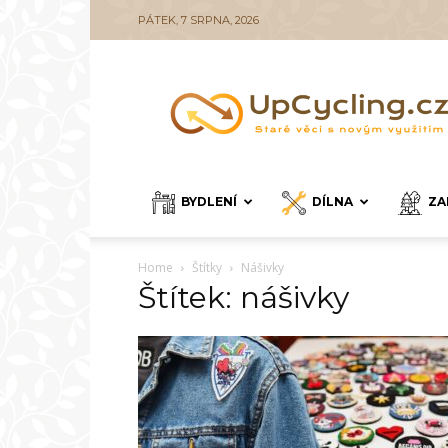
PÁTEK, 7 SRPNA, 2026
UpCycling.cz
BYDLENÍ
DÍLNA
ZA
Home
Štítky
Nášivky
Štítek: nášivky