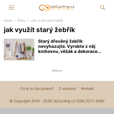
Home
Štítky
Jak využít starý žebřík
jak využít starý žebřík
Starý dřevěný žebřík
nevyhazujte. Vyrobte z něj
knihovnu, věšák a dekorace...
Reklama
Co je to Upcyklace?
O autorovi
Kontakt
© Copyright 2016 - 2026 UpCycling.cz ISSN 2571-4090