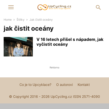
Home
Štítky
Jak čistit oceány
jak čistit oceány
V 16 letech přišel s nápadem, jak
vyčistit oceány
Reklama
Co je to Upcyklace?
O autorovi
Kontakt
© Copyright 2016 - 2026 UpCycling.cz ISSN 2571-4090