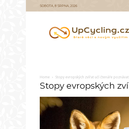
SOBOTA, 8 SRPNA, 2026
UpCycling.cz
Home
Stopy evropských zvířat učí čtenáře poznávat
Stopy evropských zví