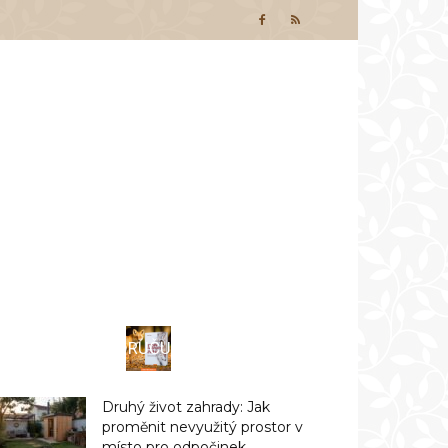
DOPORUČUJEME
Druhý život zahrady: Jak
proměnit nevyužitý prostor v
místo pro odpočinek