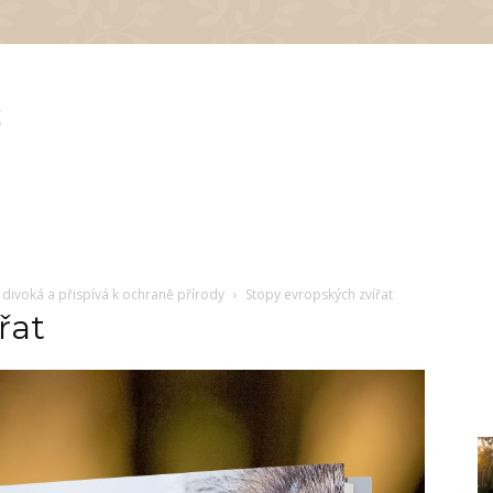
 divoká a přispívá k ochraně přírody
Stopy evropských zvířat
řat