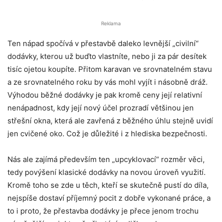
Reklama
Ten nápad spočívá v přestavbě daleko levnější „civilní“
dodávky, kterou už buďto vlastníte, nebo ji za pár desítek
tisíc ojetou koupíte. Přitom karavan ve srovnatelném stavu
a ze srovnatelného roku by vás mohl vyjít i násobně dráž.
Výhodou běžné dodávky je pak kromě ceny její relativní
nenápadnost, kdy její nový účel prozradí většinou jen
střešní okna, která ale zavřená z běžného úhlu stejně uvidí
jen cvičené oko. Což je důležité i z hlediska bezpečnosti.
Nás ale zajímá především ten „upcyklovací“ rozměr věci,
tedy povýšení klasické dodávky na novou úroveň využití.
Kromě toho se zde u těch, kteří se skutečně pustí do díla,
nejspíše dostaví příjemný pocit z dobře vykonané práce, a
to i proto, že přestavba dodávky je přece jenom trochu