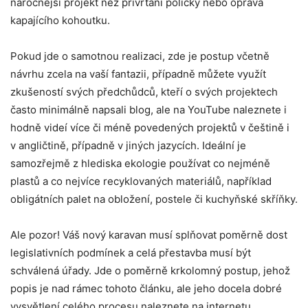
náročnější projekt než přivrtání poličky nebo oprava
kapajícího kohoutku.
Pokud jde o samotnou realizaci, zde je postup včetně
návrhu zcela na vaší fantazii, případně můžete využít
zkušeností svých předchůdců, kteří o svých projektech
často minimálně napsali blog, ale na YouTube naleznete i
hodně videí více či méně povedených projektů v češtině i
v angličtině, případně v jiných jazycích. Ideální je
samozřejmě z hlediska ekologie používat co nejméně
plastů a co nejvíce recyklovaných materiálů, například
obligátních palet na obložení, postele či kuchyňské skříňky.
Ale pozor! Váš nový karavan musí splňovat poměrně dost
legislativních podmínek a celá přestavba musí být
schválená úřady. Jde o poměrně krkolomný postup, jehož
popis je nad rámec tohoto článku, ale jeho docela dobré
vysvětlení celého procesu naleznete na internetu.