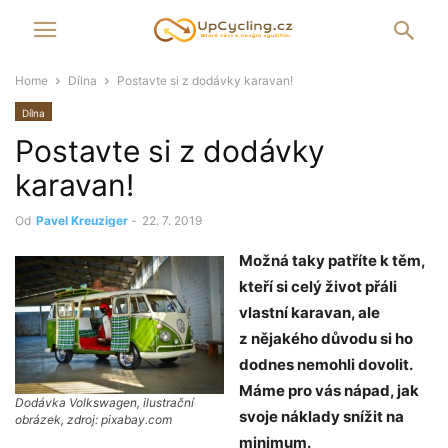
Home
Dílna
Postavte si z dodávky karavan!
Dílna
Postavte si z dodávky
karavan!
Od
Pavel Kreuziger
-
22. 7. 2019
Možná taky patříte k těm,
kteří si celý život přáli
vlastní karavan, ale
z nějakého důvodu si ho
dodnes nemohli dovolit.
Máme pro vás nápad, jak
Dodávka Volkswagen, ilustrační
svoje náklady snížit na
obrázek, zdroj: pixabay.com
minimum.