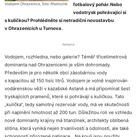
Vodojem Ohrazenice, foto: Rheinzink
fotbalový pohár. Nebo
vodotrysk pohrávající si
s kuličkou? Prohlédněte si netradiční novostavbu
v Ohrazenicích u Turnova.
Reklama
Vodojem, rozhledna, nebo galerie? Téměř třicetimetrová
dominanta nad Ohrazenicemi je vším dohromady.
Především je pro několik obcí zásobárnou vody
s kapacitou až 150 tisíc litrů. Vodojem je volně inspirován
vodárenskou věží v kazašské Astaně a má připomínat šest
tryskajících pramenů, které si pohrávají s kuličkou. Tato
„kulička“, tedy samotný rezervoár vody, má ve skutečnosti
při naplnění hmotnost až 200 tun. Důležitou roli ve vzhledu
nové dominanty krajiny má titanzinek, architekty oblíbená
slitina, která vyniká nejen trvanlivostí a odolností, ale také
schopností přirozené patinace. „
Na kouli jsou použity