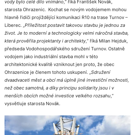
vody bylo celé dílo vnímáno
,“ říká František Novák,
starosta Ohrazenic. Kochat se novým vodojemem mohou
hlavně řidiči projíždějící komunikaci R10 na trase Turnov –
Liberec. „
Příležitost postavit takovou stavbu je jednou za
život. Je to moderní a technologicky velmi náročná stavba,
která prověřila projektanty i architekty
,“ říká Milan Hejduk,
předseda Vodohospodářského sdružení Turnov. Ostatně
vodojem jako industriální stavba mohl v této
architektonické kvalitě vzniknout jen proto, že obec
Ohrazenice je členem tohoto uskupení. „
Sdružení
dvaadvaceti měst a obcí má úplně jiné investiční možnosti,
než obec samotná, a díky principu solidarity jsou i v
menších obcích možné investice velkého rozsahu
,“
vysvětluje starosta Novák.