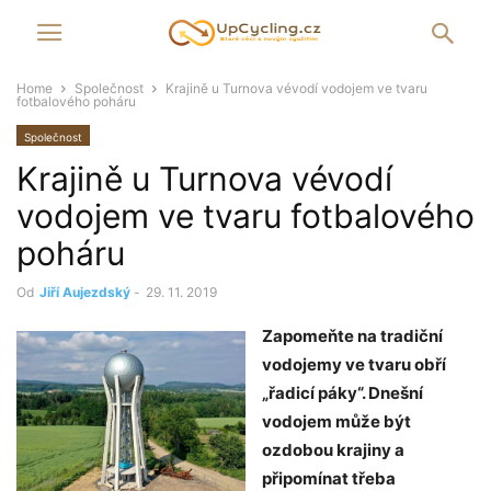
Home
Společnost
Krajině u Turnova vévodí vodojem ve tvaru
fotbalového poháru
Společnost
Krajině u Turnova vévodí
vodojem ve tvaru fotbalového
poháru
Od
Jiří Aujezdský
-
29. 11. 2019
Zapomeňte na tradiční
vodojemy ve tvaru obří
„řadicí páky“. Dnešní
vodojem může být
ozdobou krajiny a
připomínat třeba