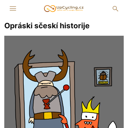
Opráski sčeskí historije