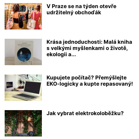
V Praze se na týden otevře
udržitelný obchoďák
Krása jednoduchosti: Malá kniha
s velkými myšlenkami o životě,
ekologii a...
Kupujete počítač? Přemýšlejte
EKO-logicky a kupte repasovaný!
Jak vybrat elektrokoloběžku?