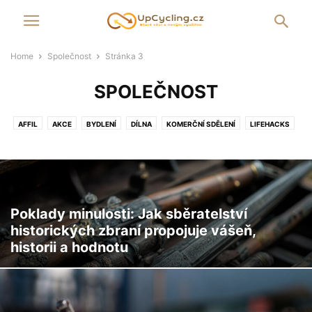
Home
Společnost
Stránka 3
SPOLEČNOST
AFFIL
AKCE
BYDLENÍ
DÍLNA
KOMERČNÍ SDĚLENÍ
LIFEHACKS
MÓDA
NEZAŘAZENÉ
PR
SPOLEČNOST
UMĚNÍ
UPCYCLING INFO
VÝUKOVÉ KURZY
ZAHRADA
Poklady minulosti: Jak sběratelství
historických zbraní propojuje vášeň,
historii a hodnotu