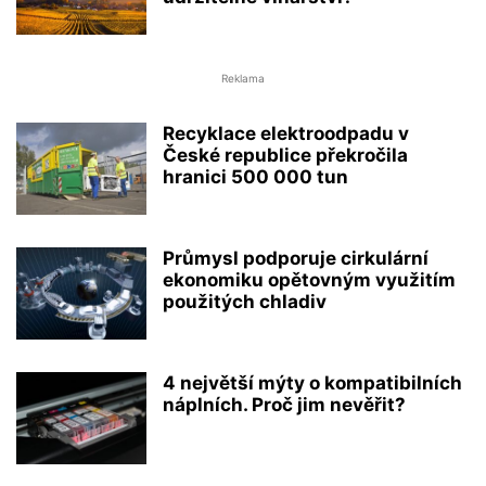
Reklama
Recyklace elektroodpadu v
České republice překročila
hranici 500 000 tun
Průmysl podporuje cirkulární
ekonomiku opětovným využitím
použitých chladiv
4 největší mýty o kompatibilních
náplních. Proč jim nevěřit?