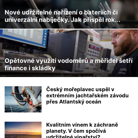
Nové udržitelné nařízení o bateriích či
univerzální nabíječky. Jak přispěl rok...
Opětovné využití vodoměrů a měřidel šetří
finance i skládky
Český mořeplavec uspěl v
extrémním jachtařském závodu
přes Atlantský oceán
Kvalitním vínem k záchraně
planety. V čem spočívá
udržitelné vinařství?